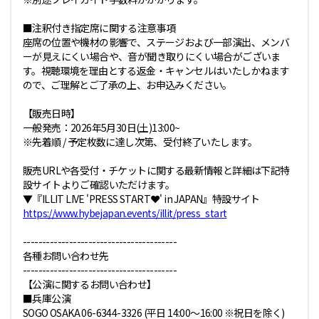
■注釈付き指定席に関する注意事項
座席の位置や機材の影響で、ステージおよび一部演出、メンバ
ーが見えにくい場合や、音が聞き取りにくい場合がございま
す。視聴環境を理由とする返金・キャンセルはいたしかねます
ので、ご理解とご了承の上、お申込みください。
【販売日時】
一般発売：2026年5月30日(土)13:00~
※先着順 / 予定枚数に達し次第、受付終了いたします。
販売URLや各受付・チケットに関する最新情報と詳細は下記特
設サイトよりご確認いただけます。
▼『ILLIT LIVE 'PRESS START︎︎❤' in JAPAN』特設サイト
https://www.hybejapan.events/illit/press_start
----------------------------------------
各種お問い合わせ先
----------------------------------------
【公演に関するお問い合わせ】
■兵庫公演
SOGO OSAKA 06-6344-3326 (平日 14:00～16:00 ※祝日を除く)