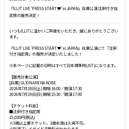
『ILLIT LIVE 'PRESS START︎︎❤' in JAPAN』兵庫公演 注釈付き指
定席の販売決定！
いつもILLITに温かいご声援をいただき、誠にありがとうござい
ます。
『ILLIT LIVE 'PRESS START❤' in JAPAN』兵庫公演にて「注釈
付き指定席」の販売が決定いたしました！
※本ページに記載の日時はすべて日本標準時(JST)になります。
【販売対象公演】
[兵庫] GLION ARENA KOBE
2026年7月18日(土) 開場 16:00／開演 17:30
2026年7月19日(日) 開場 15:30／開演 17:00
【チケット料金】
■注釈付き指定席
15,000円(税込)
※3歳以上要チケット。3歳未満は入場不可。
※別途プレイガイド手数料がかかります。