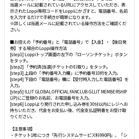
当選メールに記載されているURLにアクセスしていただき、表
示されたLoppi専用コードをLoppiにかざすと、電話番号、名前
を入力するだけで手続きが簡単になります。
※詳しくは当選メールに記載されている操作方法をご確認くだ
さい。
■お控えの「予約番号」と「電話番号」で【入金】・【後日発
券】する場合のLoppi操作方法
[step1] Loppiトップ画面の左下の「ローソンチケット」ボタン
をタッチ。
[step2] 「予約済(当選)チケットの引取り」をタッチ。
[step3] 上段の「予約番号入力欄」に予約番号10桁を入力。
[step4] 下段の「電話番号」欄に【受付時入力した電話番号】を
入力。
[step5] ILLIT GLOBAL OFFICIAL FANCLUB GLLIT MEMBERSHIP
(JP)にご登録のお名前、お電話番号を入力。
[step6] Loppiより発行された申し込み券を30分以内にレジへお
持ちいただき、代金をお支払い後、代金支払証明書をお受け取
りください。
【注意事項】
・チケット1枚につき「先行システムサービス料990円」、「シ