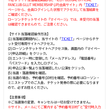
FANCLUB GLLIT MEMBERSHIP (JP)会員サイト」内「
TICKET
」
ページから、会員ログインした状態でアクセスして当落結果を
ご確認ください。
ローソンチケットサイトの『マイページ』では、本受付の当落
は確認できませんので、ご注意ください。
【サイト当落確認操作方法】
(1) 当落確認期間内に、当サイトの「
TICKET
」ページからチケ
ット受付専用サイトへアクセス。
(2) ローソンチケットサイトへアクセス後、画面内の『マイペー
ジ(申込詳細)』をクリック。
(3) エントリー時に登録した『メールアドレス』『電話番号』
『パスワード』を入力しログイン。
(4) 申込公演一覧より当落確認したい公演をクリック。
(5) 当選・落選情報を確認。
(6) 当選の場合、予約番号(10桁)を確認。予約番号はローソン・
ミニストップでのご入金、チケット発券の際に必要になります
ので、必ずお控えください。
【注意事項】
※ご当選後の変更、キャンセルは一切お受けできません。
※サイト、メールにてご案内する"予約番号10桁"と"受付時入力