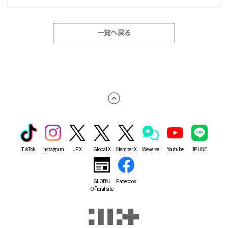
一覧へ戻る
TikTok
Instagram
JP X
Global X
Member X
Weverse
Youtube
JP LINE
GLOBAL
Facebook
Official site