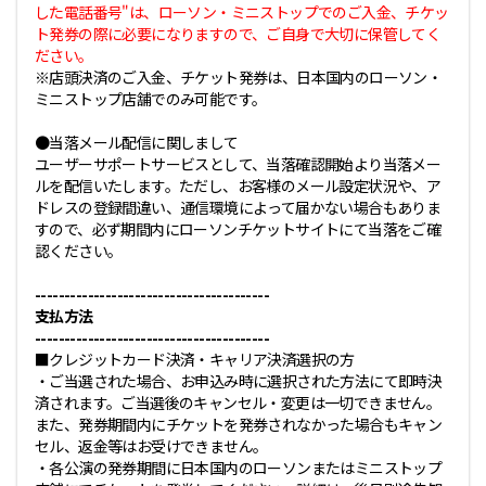
した電話番号"は、ローソン・ミニストップでのご入金、チケッ
ト発券の際に必要になりますので、ご自身で大切に保管してく
ださい。
※店頭決済のご入金、チケット発券は、日本国内のローソン・
ミニストップ店舗でのみ可能です。
●当落メール配信に関しまして
ユーザーサポートサービスとして、当落確認開始より当落メー
ルを配信いたします。ただし、お客様のメール設定状況や、ア
ドレスの登録間違い、通信環境によって届かない場合もありま
すので、必ず期間内にローソンチケットサイトにて当落をご確
認ください。
----------------------------------------
支払方法
----------------------------------------
■クレジットカード決済・キャリア決済選択の方
・ご当選された場合、お申込み時に選択された方法にて即時決
済されます。ご当選後のキャンセル・変更は一切できません。
また、発券期間内にチケットを発券されなかった場合もキャン
セル、返金等はお受けできません。
・各公演の発券期間に日本国内のローソンまたはミニストップ