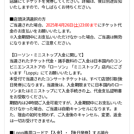
店舗にてチケットを発券してください。詳細は、後日別途告知
いたしますので、今しばらくお待ちください。
■店頭決済選択の方
ご当選された場合、
2025年4月26日(土)23:00まで
にチケット代
金のお支払いをお願いいたします。
※入金期間中にお支払いいただけなかった場合、ご当選は無効
になりますので、ご注意ください。
【ローソン・ミニストップ入金に関して】
当選されたチケット代金・諸手数料のご入金は日本国内のコン
ビニエンスストアの「ローソン」「ミニストップ」店内にござ
います「Loppi」にてお願いいたします。
本受付で当選されたコンサートチケットは、すべて店頭引取(後
日発券)になります。当選後は、入金期限までに日本国内のロー
ソンまたはミニストップにて入金手続きの上、代金支払証明書
をお受取りください。
期間内は24時間ご入金可能ですが、入金期間中にお支払いいた
だけなかった場合、ご当選は自動キャンセルになります。ま
た、理由の如何を問わず、ご入金後のキャンセル、変更、返金
は一切お受けできません。
■Loppi専用コードで【入金】・【後日発券】する場合