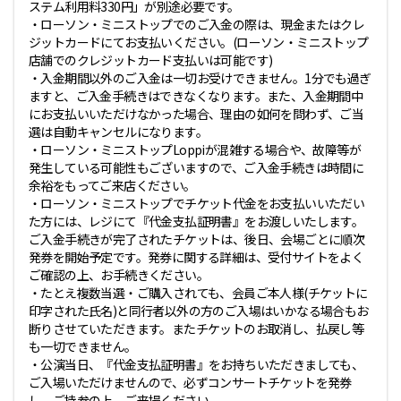
ステム利用料330円」が別途必要です。
・ローソン・ミニストップでのご入金の際は、現金またはクレ
ジットカードにてお支払いください。(ローソン・ミニストップ
店舗でのクレジットカード支払いは可能です)
・入金期間以外のご入金は一切お受けできません。1分でも過ぎ
ますと、ご入金手続きはできなくなります。また、入金期間中
にお支払いいただけなかった場合、理由の如何を問わず、ご当
選は自動キャンセルになります。
・ローソン・ミニストップLoppiが混雑する場合や、故障等が
発生している可能性もございますので、ご入金手続きは時間に
余裕をもってご来店ください。
・ローソン・ミニストップでチケット代金をお支払いいただい
た方には、レジにて『代金支払証明書』をお渡しいたします。
ご入金手続きが完了されたチケットは、後日、会場ごとに順次
発券を開始予定です。発券に関する詳細は、受付サイトをよく
ご確認の上、お手続きください。
・たとえ複数当選・ご購入されても、会員ご本人様(チケットに
印字された氏名)と同行者以外の方のご入場はいかなる場合もお
断りさせていただきます。またチケットのお取消し、払戻し等
も一切できません。
・公演当日、『代金支払証明書』をお持ちいただきましても、
ご入場いただけませんので、必ずコンサートチケットを発券
し、ご持参の上、ご来場ください。