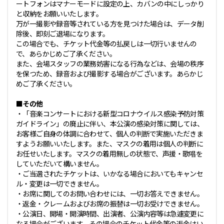
ートフォンはマナーモードに設定の上、カバンの中にしっかり
と収納をお願いいたします。
万が一撮影や録音等されている方を見つけた場合は、データ削
除後、即刻ご退場になります。
この場合でも、チケット代金等の払戻しは一切行いませんの
で、あらかじめご了承ください。
また、会場スタッフの業務妨害になる行為などは、会場の秩序
を保つため、録音および撮影する場合がございます。あらかじ
めご了承ください。
■その他
・「音楽コンサートにおける新型コロナウイルス感染予防対策
ガイドライン」の廃止に伴い、本公演の感染対策に関しては、
お客様ご自身の体調に合わせて、個人の判断で実施いただきま
すようお願いいたします。また、マスクの着用は個人の判断に
お任せいたします。マスクの着用無しの状態で、声援・歌唱を
していただいて構いません。
・ご当選されたチケットは、いかなる場合においてもキャンセ
ル・変更は一切できません。
・お席に関してのお問い合わせには、一切お答えできません。
・返金・クレームおよびお席の振替は一切お受けできません。
・公演日、開場・開演時間、出演者、公演内容等は急遽変更に
なる場合がございます。その場合のチケット代金等の返金はい