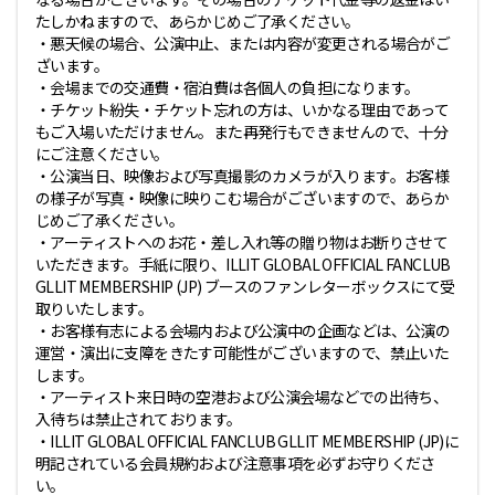
たしかねますので、あらかじめご了承ください。
・悪天候の場合、公演中止、または内容が変更される場合がご
ざいます。
・会場までの交通費・宿泊費は各個人の負担になります。
・チケット紛失・チケット忘れの方は、いかなる理由であって
もご入場いただけません。また再発行もできませんので、十分
にご注意ください。
・公演当日、映像および写真撮影のカメラが入ります。お客様
の様子が写真・映像に映りこむ場合がございますので、あらか
じめご了承ください。
・アーティストへのお花・差し入れ等の贈り物はお断りさせて
いただきます。手紙に限り、ILLIT GLOBAL OFFICIAL FANCLUB
GLLIT MEMBERSHIP (JP) ブースのファンレターボックスにて受
取りいたします。
・お客様有志による会場内および公演中の企画などは、公演の
運営・演出に支障をきたす可能性がございますので、禁止いた
します。
・アーティスト来日時の空港および公演会場などでの出待ち、
入待ちは禁止されております。
・ILLIT GLOBAL OFFICIAL FANCLUB GLLIT MEMBERSHIP (JP)に
明記されている会員規約および注意事項を必ずお守りくださ
い。