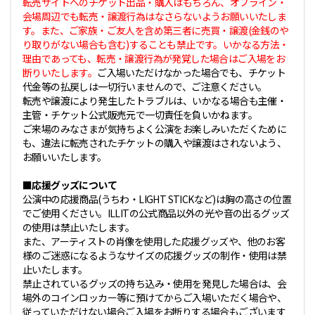
転売サイトへのチケット出品・購入はもちろん、オフライン・
会場周辺でも転売・譲渡行為はなさらないようお願いいたしま
す。また、ご家族・ご友人を含め第三者に売買・譲渡(金銭のや
り取りがない場合も含む)することも禁止です。いかなる方法・
理由であっても、転売・譲渡行為が発覚した場合はご入場をお
断りいたします。
ご入場いただけなかった場合でも、チケット
代金等の払戻しは一切行いませんので、ご注意ください。
転売や譲渡により発生したトラブルは、いかなる場合も主催・
主管・チケット公式販売元で一切責任を負いかねます。
ご来場のみなさまが気持ちよく公演をお楽しみいただくために
も、違法に転売されたチケットの購入や譲渡はされないよう、
お願いいたします。
■応援グッズについて
公演中の応援商品(うちわ・LIGHT STICKなど)は胸の高さの位置
でご使用ください。ILLITの公式商品以外の光や音の出るグッズ
の使用は禁止いたします。
また、アーティストの肖像を使用した応援グッズや、他のお客
様のご迷惑になるようなサイズの応援グッズの制作・使用は禁
止いたします。
禁止されているグッズの持ち込み・使用を発見した場合は、会
場外のコインロッカー等に預けてからご入場いただく場合や、
従っていただけない場合ご入場をお断りする場合もございます