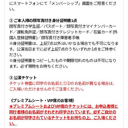
にスマートフォンにて「メンバーシップ」画面をご用意くださ
い。
② ご本人様の顔写真付き身分証明書1点
顔写真付き学生証／パスポート／顔写真付きマイナンバーカー
ド／運転免許証／顔写真付きクレジットカード／在留カード(外
国人登録証明書)／顔写真付き障害者手帳
※身分証明書は、上記7点以外はいかなる場合でも不可になりま
す。公演当日までに必ず上記7点のうちいずれか1点をご持参く
ださい。
※身分証明書をコピーしたものや期限切れのものは不可になり
ます。必ず現物をお持ちください。
③ 公演チケット
チケット券面に印字のお名前と①②のお名前が異なる場合は、
ご入場いただけませんのでご注意ください。
《プレミアムシート・VIP席のお客様》
★プレミアムシートおよびVIP席のチケットには、お申込者様と
同行者様のお名前がそれぞれ印字されています。必ずご自分の
お名前が印字されているチケットをお持ちの上、ご入場くださ
い。