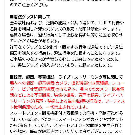
のでご注意ください。
■違法グッズに関して
会場敷地内および、近隣の施設・公共の場にて、ILLITの肖像や
名称を利用した非公式グッズの販売・配布は禁止いたします。
悪質な場合は、違法行為として止むを得ず法的な処置を取らせ
ていただく場合があります。
許可なくグッズなどを制作・販売する行為も違法ですが、違法
商品を購入する行為も、違法行為を助長することになります。
ご来場のみなさまが今後も安心してお楽しみいただくために
も、違法グッズは購入されないよう、お願いいたします。
■録音、録画、写真撮影、ライブ・ストリーミング等に関して
場内への撮影・録音機器(カメラ、撮影機能付き双眼鏡、レコー
ダー、ビデオ等録音機器)の持ち込み、場内でのカメラ・携帯電
話などによる写真撮影、映像の撮影、音声の録音、ライブ・ス
トリーミング(音声・映像による生中継)等の行為は、アーティス
ト権利保護のため、一切禁止されています。
スマートフォン・撮影機能付き双眼鏡での盗撮・盗聴行為が多
発しているため、公演中にスマートフォンがカバンやポケット
から飛び出していたり、スマートフォン・双眼鏡を使用されて
いる場合、係員が確認させていただく場合がございます。スマ