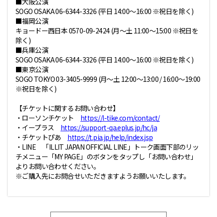
■大阪公演
SOGO OSAKA 06-6344-3326 (平日 14:00～16:00 ※祝日を除く)
■福岡公演
キョードー西日本 0570-09-2424 (月～土 11:00～15:00 ※祝日を
除く)
■兵庫公演
SOGO OSAKA 06-6344-3326 (平日 14:00～16:00 ※祝日を除く)
■東京公演
SOGO TOKYO 03-3405-9999 (月～土 12:00〜13:00 / 16:00〜19:00
※祝日を除く)
【チケットに関するお問い合わせ】
・ローソンチケット
https://l-tike.com/contact/
・イープラス
https://support-qa.eplus.jp/hc/ja
・チケットぴあ
https://t.pia.jp/help/index.jsp
・LINE 「ILLIT JAPAN OFFICIAL LINE」トーク画面下部のリッ
チメニュー「MY PAGE」のボタンをタップし「お問い合わせ」
よりお問い合わせください。
※ご購入先にお問合せいただきますようお願いいたします。