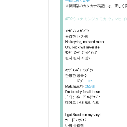
一緒に歌う部分
※韓国語のカタカナ表記には、正しく
(0’02~) ユナ ミンジュ モカ ウォンヒ イロハ
ﾖﾝｶﾞﾏﾝ ﾈ ｶﾞﾊﾞﾝ
용감한 내 가방
No keyring, no hand mirror
Oh, Rock will never die
ﾘﾝﾀﾞ ﾘﾝﾀﾞ ｼﾞｬｼﾞｬﾝｶﾞ
린다 린다 자장가
ﾊﾝｼﾞｮﾝﾊﾟﾝ ｺﾝｸﾞｸｽ
한정판 콩국수
ﾎﾞﾀﾞ
ｺｿﾍ
Matcha보다
고소해
I’m too shy for all these
ﾃﾞｲﾄｩ ﾈﾈ ｼﾞｪﾙﾘｼｭｼﾞｭ
데이트 내내 젤리슈즈
I got Suede on my vinyl
ﾅｴ ﾄﾞﾝﾌｧﾁｪｸ
나의 동화책