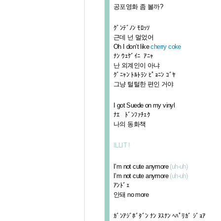
공포영화 좀 볼까?
ｸﾞﾝﾃﾞﾉﾝ ﾓﾛｯｿ
근데 넌 멀었어
Oh I don’t like
cherry coke
ﾅﾝ ｳｪｹﾞｲﾆ ｱﾆｬ
난 외계인이 아냐
ｸﾞﾆｬﾝ ﾄﾙﾄﾗﾝ ﾋﾟｮﾆﾝ ｺﾞﾔ
그냥 털털한 편인 거야
I got Suede on my vinyl
ﾅｴ ﾄﾞﾝﾌｧﾁｪｸ
나의 동화책
ILLIT !
I’m not cute anymore
(uh-uh)
I’m not cute anymore
(uh-uh)
ｱﾝﾄﾞｪ
안돼 no more
ｶﾞﾝｱｼﾞﾎﾞﾀﾞﾝ ﾅﾝ ﾇｽﾅﾝ ﾍﾊﾟﾘｶﾞ ｼﾞｮｱ