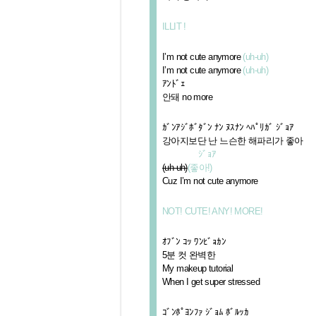
ILLIT !
I’m not cute anymore
(uh-uh)
I’m not cute anymore
(uh-uh)
ｱﾝﾄﾞｪ
안돼 no more
ｶﾞﾝｱｼﾞﾎﾞﾀﾞﾝ ﾅﾝ ﾇｽﾅﾝ ﾍﾊﾟﾘｶﾞ ｼﾞｮｱ
강아지보단 난 느슨한 해파리가 좋아
ｼﾞｮｱ
(uh-uh)
(좋아!)
Cuz I’m not cute anymore
NOT! CUTE! ANY! MORE!
ｵﾌﾞﾝ ｺｯ ﾜﾝﾋﾞｮｶﾝ
5분 컷 완벽한
My makeup tutorial
When I get super stressed
ｺﾞﾝﾎﾟﾖﾝﾌｧ ｼﾞｮﾑ ﾎﾞﾙｯｶ