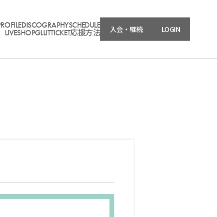
PROFILE
DISCOGRAPHY
SCHEDULE
入会・継続
LOGIN
LIVE
SHOP
GLLIT
TICKET
応援方法