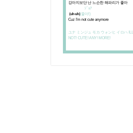
강아지보단 난 느슨한 해파리가 좋아
ｼﾞｮｱ
(uh-uh)
(좋아!)
Cuz I’m not cute anymore
ユナ ミンジュ モカ ウォンヒ イロハ ILLI
NOT! CUTE! ANY! MORE!