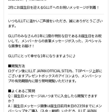
2月にお誕生日を迎えるGLLITへのお祝いメッセージが到着！
いつもILLITに温かいご声援をいただき、誠にありがとうござい
ます。
GLLITのみなさんの1年に1度の特別な日であるお誕生日をお祝
いして、メンバーからの直筆メッセージが入った、スペシャル
な画像をお届け！
GLLITにとって幸せな1年になりますように♪
■閲覧方法
ログイン後にILLIT JAPAN OFFICIAL SITE内、TOPページ上部に
ございますプレゼントボックスのアイコンより、メンバーシッ
プの有効期限内に限り常時閲覧いただけます。
■よくあるご質問
Q：誕生日メッセージはいつまでに入会したら閲覧できます
か？
A：誕生日メッセージ画像は誕生日前月末日の23:59までにメン
バーシップをご購入（入会・継続）いただき、ILLIT JAPAN