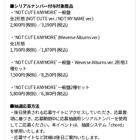
■シリアルナンバー付与対象商品
・‘NOT CUTE ANYMORE’ 一般盤
全2形態 (NOT CUTE ver. / NOT MY NAME ver.)
2,900円 (税別) ／3,190円 (税込)
・‘NOT CUTE ANYMORE’ (Weverse Albums ver.)
全1形態
1,700円 (税別) ／1,870円 (税込)
・‘NOT CUTE ANYMORE’ 一般盤・Weverse Albums ver. 2形態3
種セット
7,500円 (税別) ／8,250円 (税込)
・‘NOT CUTE ANYMORE’ 一般盤2種セット
5,800円 (税別) ／6,380円 (税込)
■抽選応募方法
・後日発表される応募サイトにアクセスしていただき、応募要
項に基づき、応募期間中に応募抽選用シリアルナンバーを使用
してご応募ください。本イベントは、抽選システム「chord」
を使用いたします。
・応募サイトなど詳細は後日ご案内いたします。