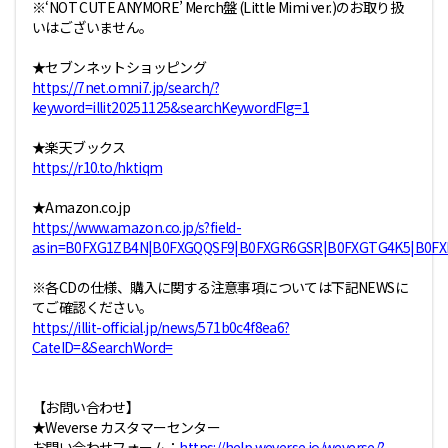
※‘NOT CUTE ANYMORE’ Merch盤 (Little Mimi ver.)のお取り扱
いはございません。
★セブンネットショッピング
https://7net.omni7.jp/search/?
keyword=illit20251125&searchKeywordFlg=1
★楽天ブックス
https://r10.to/hktiqm
★Amazon.co.jp
https://www.amazon.co.jp/s?field-
asin=B0FXG1ZB4N|B0FXGQQSF9|B0FXGR6GSR|B0FXGTG4K5|B0FX
※各CDの仕様、購入に関する注意事項については下記NEWSに
てご確認ください。
https://illit-official.jp/news/571b0c4f8ea6?
CateID=&SearchWord=
【お問い合わせ】
★Weverse カスタマーセンター
お問い合わせフォーム：
https://help.weverse.io/weverse/?