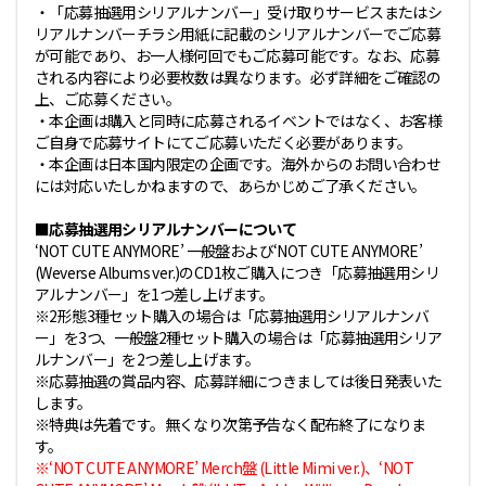
・「応募抽選用シリアルナンバー」受け取りサービスまたはシ
リアルナンバーチラシ用紙に記載のシリアルナンバーでご応募
が可能であり、お一人様何回でもご応募可能です。なお、応募
される内容により必要枚数は異なります。必ず詳細をご確認の
上、ご応募ください。
・本企画は購入と同時に応募されるイベントではなく、お客様
ご自身で応募サイトにてご応募いただく必要があります。
・本企画は日本国内限定の企画です。海外からのお問い合わせ
には対応いたしかねますので、あらかじめご了承ください。
■応募抽選用シリアルナンバーについて
‘NOT CUTE ANYMORE’ 一般盤および‘NOT CUTE ANYMORE’
(Weverse Albums ver.)のCD1枚ご購入につき「応募抽選用シリ
アルナンバー」を1つ差し上げます。
※2形態3種セット購入の場合は「応募抽選用シリアルナンバ
ー」を3つ、一般盤2種セット購入の場合は「応募抽選用シリア
ルナンバー」を2つ差し上げます。
※応募抽選の賞品内容、応募詳細につきましては後日発表いた
します。
※特典は先着です。無くなり次第予告なく配布終了になりま
す。
※‘NOT CUTE ANYMORE’ Merch盤 (Little Mimi ver.)、‘NOT