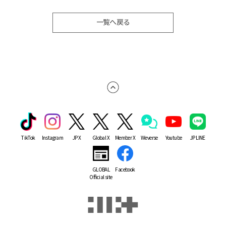
一覧へ戻る
TikTok
Instagram
JP X
Global X
Member X
Weverse
Youtube
JP LINE
GLOBAL
Facebook
Official site