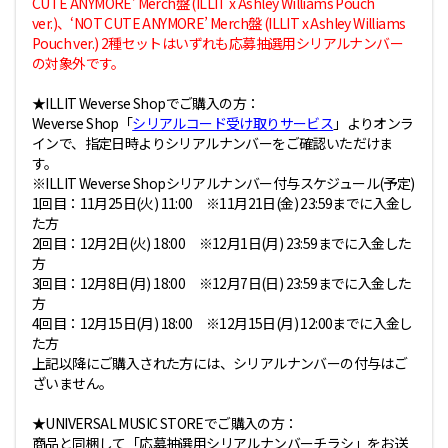
CUTE ANYMORE’ Merch盤 (ILLIT x Ashley Williams Pouch
ver.)、‘NOT CUTE ANYMORE’ Merch盤 (ILLIT x Ashley Williams
Pouch ver.) 2種セットはいずれも応募抽選用シリアルナンバー
の対象外です。
★ILLIT Weverse Shopでご購入の方：
Weverse Shop「
シリアルコード受け取りサービス
」よりオンラ
インで、指定日時よりシリアルナンバーをご確認いただけま
す。
※ILLIT Weverse Shopシリアルナンバー付与スケジュール(予定)
1回目：11月25日(火) 11:00 ※11月21日(金) 23:59までに入金し
た方
2回目：12月2日(火) 18:00 ※12月1日(月) 23:59までに入金した
方
3回目：12月8日(月) 18:00 ※12月7日(日) 23:59までに入金した
方
4回目：12月15日(月) 18:00 ※12月15日(月) 12:00までに入金し
た方
上記以降にご購入された方には、シリアルナンバーの付与はご
ざいません。
★UNIVERSAL MUSIC STOREでご購入の方：
商品と同梱して「応募抽選用シリアルナンバーチラシ」をお送